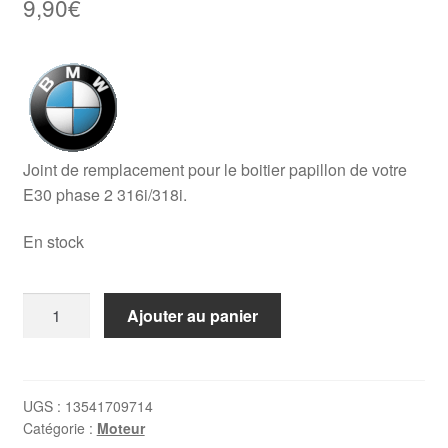
9,90
€
Joint de remplacement pour le boitier papillon de votre
E30 phase 2 316i/318i.
En stock
quantité
Ajouter au panier
de
Joint
boitier
papillon
UGS :
13541709714
Catégorie :
Moteur
BMW