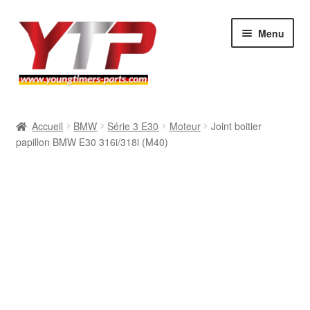
Aller
Aller
Menu
à
au
la
contenu
navigation
Audi
Accueil
BMW
Série 3 E30
Moteur
Joint boitier
papillon BMW E30 316i/318i (M40)
BMW
Mercedes
Porsche
Volkswagen
Atelier