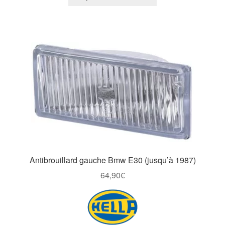
Antibrouillard gauche Bmw E30 (jusqu’à 1987)
64,90
€