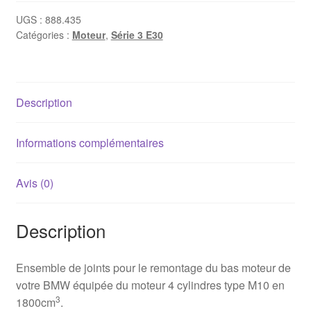
de
joints
UGS :
888.435
Catégories :
Moteur
,
Série 3 E30
bas
moteur
BMW
E30
Description
316/316i/318i
(M10B18)
Informations complémentaires
Avis (0)
Description
Ensemble de joints pour le remontage du bas moteur de
votre BMW équipée du moteur 4 cylindres type M10 en
3
1800cm
.