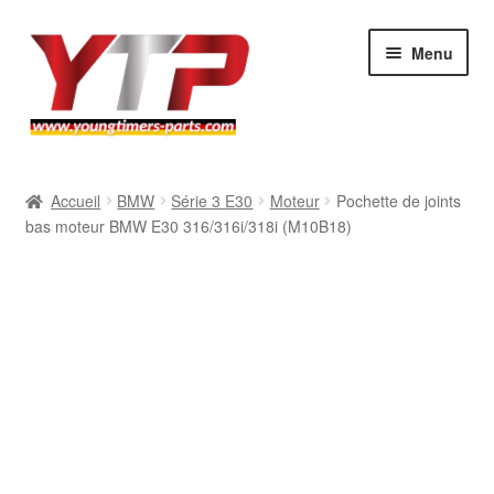
Aller
Aller
Menu
à
au
la
contenu
navigation
Audi
Accueil
BMW
Série 3 E30
Moteur
Pochette de joints
bas moteur BMW E30 316/316i/318i (M10B18)
BMW
Mercedes
Porsche
Volkswagen
Atelier