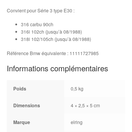
Convient pour Série 3 type E30 :
316 carbu 90ch
316i 102ch (jusqu’à 08/1988)
318i 102/105ch (jusqu’à 08/1988)
Référence Bmw équivalente : 11111727985
Informations complémentaires
Poids
0,5 kg
Dimensions
4 × 2,5 × 5 cm
Marque
elring