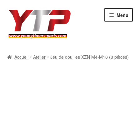
Aller
Aller
Menu
à
au
la
contenu
navigation
Audi
Accueil
Atelier
Jeu de douilles XZN M4-M16 (8 pièces)
BMW
Mercedes
Porsche
Volkswagen
Atelier