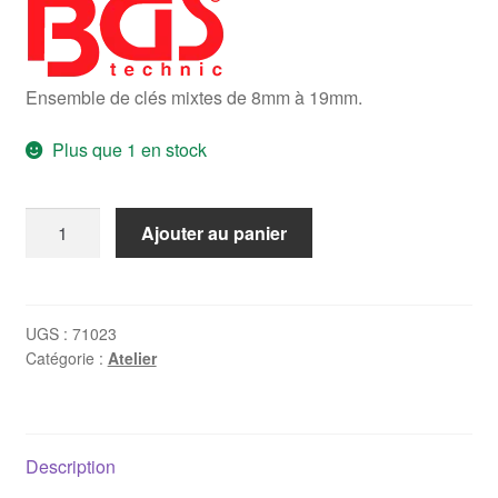
Ensemble de clés mixtes de 8mm à 19mm.
Plus que 1 en stock
quantité
Ajouter au panier
de
Jeu
de
clés
UGS :
71023
Catégorie :
Atelier
mixtes
7-
>19mm
Description