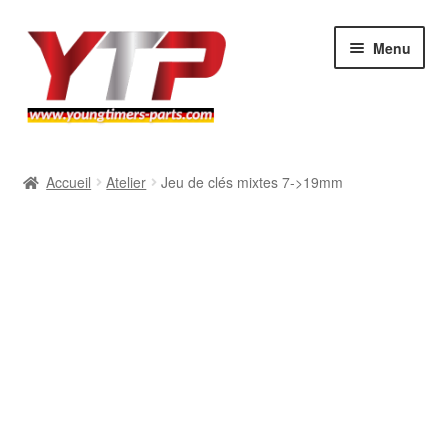
Aller
Aller
Menu
à
au
la
contenu
navigation
Audi
Accueil
Atelier
Jeu de clés mixtes 7->19mm
BMW
Mercedes
Porsche
Volkswagen
Atelier