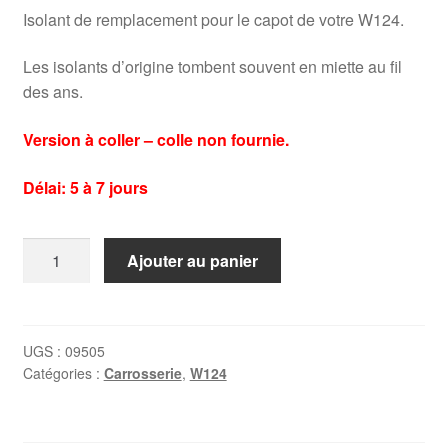
Isolant de remplacement pour le capot de votre W124.
Les isolants d’origine tombent souvent en miette au fil
des ans.
Version à coller – colle non fournie.
Délai: 5 à 7 jours
quantité
Ajouter au panier
de
Isolant
Capot
Mercedes
UGS :
09505
Catégories :
Carrosserie
,
W124
W124