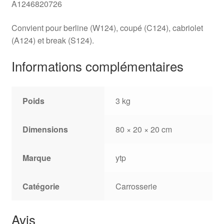
A1246820726
Convient pour berline (W124), coupé (C124), cabriolet
(A124) et break (S124).
Informations complémentaires
Poids
3 kg
Dimensions
80 × 20 × 20 cm
Marque
ytp
Catégorie
Carrosserie
Avis