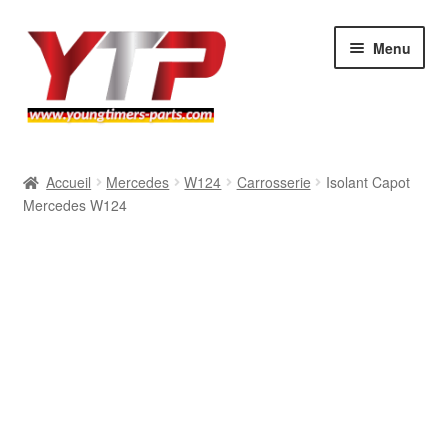
Aller
Aller
Menu
à
au
la
contenu
navigation
Audi
Accueil
Mercedes
W124
Carrosserie
Isolant Capot
Mercedes W124
BMW
Mercedes
Porsche
Volkswagen
Atelier