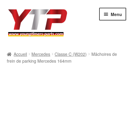
Aller
Aller
Menu
à
au
la
contenu
navigation
Audi
Accueil
Mercedes
Classe C (W202)
Mâchoires de
frein de parking Mercedes 164mm
BMW
Mercedes
Porsche
Volkswagen
Atelier