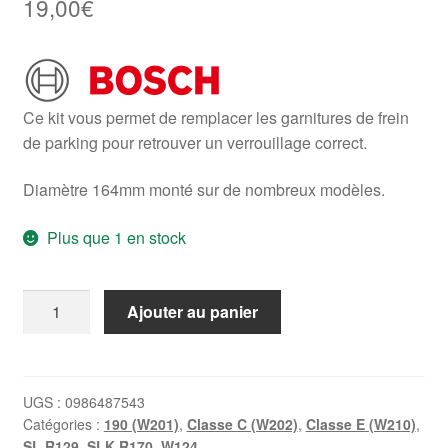
19,00
€
Ce kit vous permet de remplacer les garnitures de frein
de parking pour retrouver un verrouillage correct.
Diamètre 164mm monté sur de nombreux modèles.
Plus que 1 en stock
quantité
Ajouter au panier
de
Mâchoires
de
frein
UGS :
0986487543
Catégories :
190 (W201)
,
Classe C (W202)
,
Classe E (W210)
,
de
SL R129
,
SLK R170
,
W124