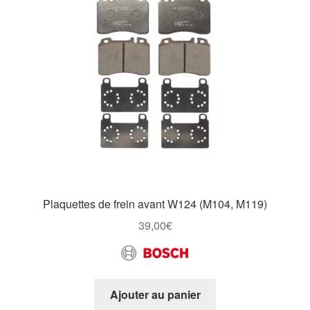
peuvent
être
choisies
sur
la
page
du
produit
Plaquettes de frein avant W124 (M104, M119)
39,00
€
Ajouter au panier