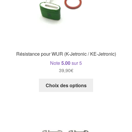
Résistance pour WUR (K-Jetronic / KE-Jetronic)
Note
5.00
sur 5
39,90
€
Ce
Choix des options
produit
a
plusieurs
variations.
Les
options