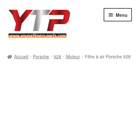
Aller
Aller
Menu
à
au
la
contenu
navigation
Audi
Accueil
Porsche
928
Moteur
Filtre à air Porsche 928
BMW
Mercedes
Porsche
Volkswagen
Atelier