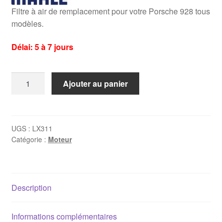
Filtre à air de remplacement pour votre Porsche 928 tous
modèles.
Délai: 5 à 7 jours
quantité
Ajouter au panier
de
Filtre
à
air
UGS :
LX311
Catégorie :
Moteur
Porsche
928
Description
Informations complémentaires