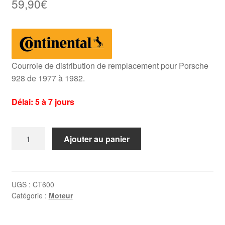
59,90
€
Courroie de distribution de remplacement pour Porsche
928 de 1977 à 1982.
Délai: 5 à 7 jours
quantité
Ajouter au panier
de
Courroie
de
distribution
UGS :
CT600
Catégorie :
Moteur
Porsche
928
(1977-