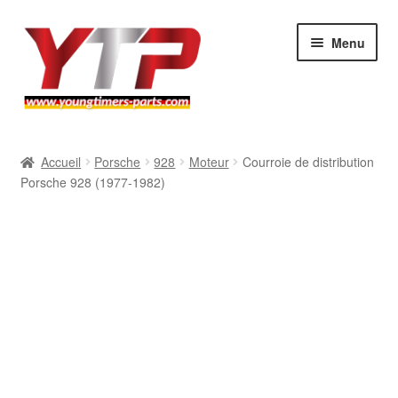
Aller
Aller
Menu
à
au
la
contenu
navigation
Audi
Accueil
Porsche
928
Moteur
Courroie de distribution
Porsche 928 (1977-1982)
BMW
Mercedes
Porsche
Volkswagen
Atelier