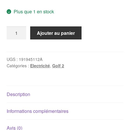
Plus que 1 en stock
quantité
Ajouter au panier
de
Feu
arrière
droit
UGS :
191945112A
Catégories :
Electricité
,
Golf 2
Golf
2
Description
Informations complémentaires
Avis (0)