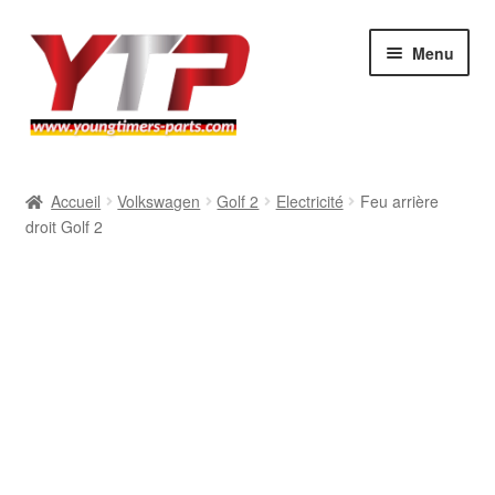
Aller
Aller
Menu
à
au
la
contenu
navigation
Audi
Accueil
Volkswagen
Golf 2
Electricité
Feu arrière
droit Golf 2
BMW
Mercedes
Porsche
Volkswagen
Atelier