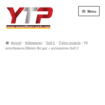
Aller
Aller
Menu
à
au
la
contenu
navigation
Audi
Accueil
Volkswagen
Golf 2
Trains roulants
Kit
amortisseurs Bilstein B4 gaz + accessoires Golf 2
BMW
Mercedes
Porsche
Volkswagen
Atelier