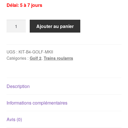
Délai: 5 à 7 jours
quantité
Ajouter au panier
de
Kit
amortisseurs
Bilstein
UGS :
KIT-B4-GOLF-MKII
Catégories :
Golf 2
,
Trains roulants
B4
gaz
+
accessoires
Description
Golf
2
Informations complémentaires
Avis (0)