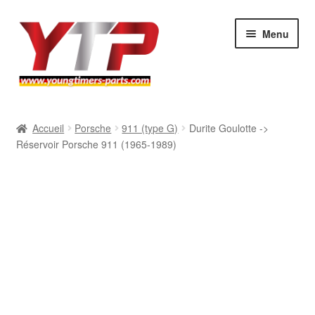
Aller
Aller
Menu
à
au
la
contenu
navigation
Audi
Accueil
Porsche
911 (type G)
Durite Goulotte ->
Réservoir Porsche 911 (1965-1989)
BMW
Mercedes
Porsche
Volkswagen
Atelier