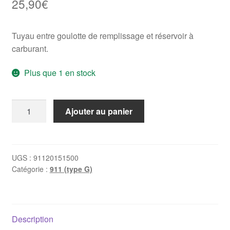
25,90
€
Tuyau entre goulotte de remplissage et réservoir à
carburant.
Plus que 1 en stock
quantité
Ajouter au panier
de
Durite
Goulotte
-
UGS :
91120151500
Catégorie :
911 (type G)
>
Réservoir
Porsche
911
Description
(1965-