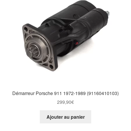
options
peuvent
être
choisies
sur
la
page
du
produit
Démarreur Porsche 911 1972-1989 (91160410103)
299,90
€
Ajouter au panier