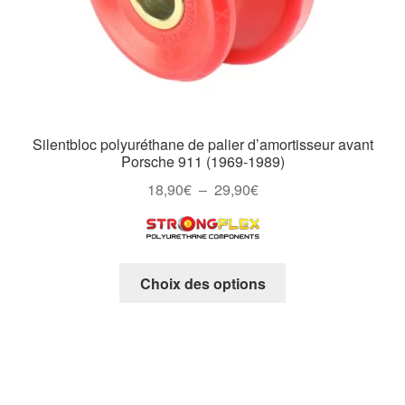
Silentbloc polyuréthane de palier d’amortisseur avant
Porsche 911 (1969-1989)
Plage
18,90
€
–
29,90
€
de
prix :
18,90€
Ce
à
Choix des options
produit
29,90€
a
plusieurs
variations.
Les