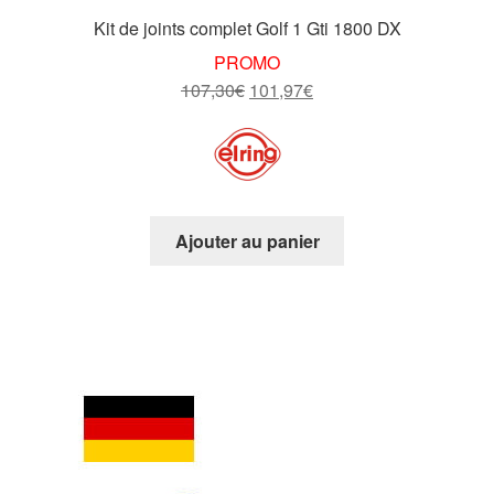
Kit de joints complet Golf 1 Gti 1800 DX
PROMO
Le
Le
107,30
€
101,97
€
prix
prix
initial
actuel
était :
est :
107,30€.
101,97€.
Ajouter au panier