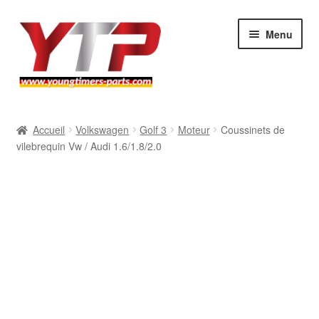
Aller
Aller
Menu
à
au
la
contenu
navigation
Audi
Accueil
Volkswagen
Golf 3
Moteur
Coussinets de
vilebrequin Vw / Audi 1.6/1.8/2.0
BMW
Mercedes
Porsche
Volkswagen
Atelier