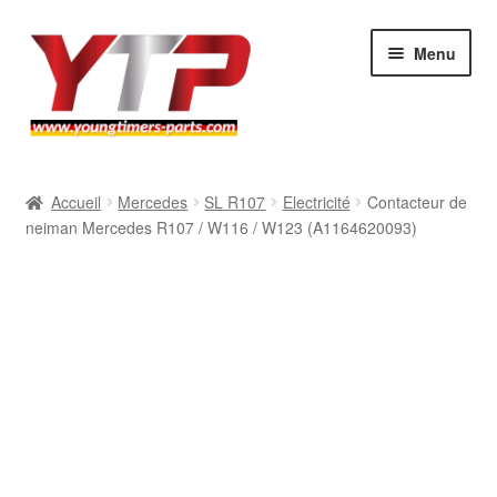
Aller
Aller
Menu
à
au
la
contenu
navigation
Audi
Accueil
Mercedes
SL R107
Electricité
Contacteur de
neiman Mercedes R107 / W116 / W123 (A1164620093)
BMW
Mercedes
Porsche
Volkswagen
Atelier