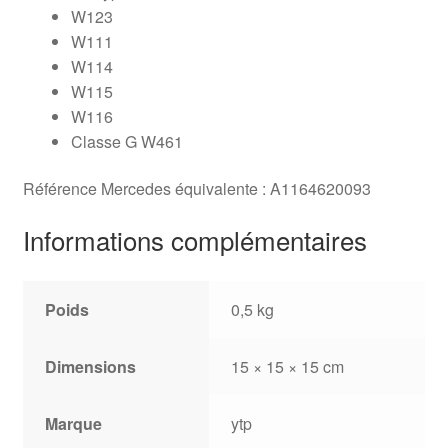
W123
W111
W114
W115
W116
Classe G W461
Référence Mercedes équivalente : A1164620093
Informations complémentaires
Poids
0,5 kg
Dimensions
15 × 15 × 15 cm
Marque
ytp