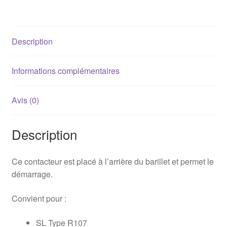
R107
/
W116
Description
/
W123
(A1164620093)
Informations complémentaires
Avis (0)
Description
Ce contacteur est placé à l’arrière du barillet et permet le
démarrage.
Convient pour :
SL Type R107