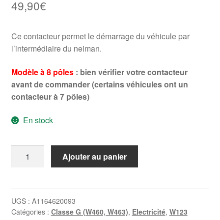
49,90
€
Ce contacteur permet le démarrage du véhicule par
l’intermédiaire du neiman.
Modèle à 8 pôles
: bien vérifier votre contacteur
avant de commander (certains véhicules ont un
contacteur à 7 pôles)
En stock
quantité
Ajouter au panier
de
Contacteur
de
neiman
UGS :
A1164620093
Catégories :
Classe G (W460, W463)
,
Electricité
,
W123
Mercedes