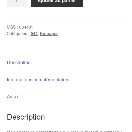
Ajouter au panier
de
Capteur
d'usure
de
UGS :
004401
Catégories :
944
,
Freinage
plaquettes
avant
Porsche
944
Description
(jusqu'à
1986)
Informations complémentaires
Avis (1)
Description