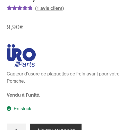
(
1
avis client)
Noté
1
5.00
sur
5 basé sur
9,90
€
notation
client
Capteur d’usure de plaquettes de frein avant pour votre
Porsche.
Vendu à l’unité.
En stock
quantité