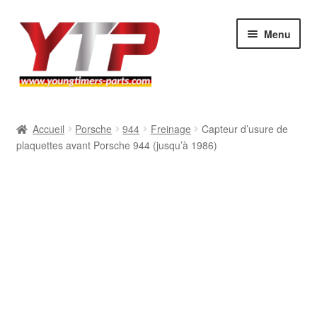
Aller
Aller
Menu
à
au
la
contenu
navigation
Audi
Accueil
Porsche
944
Freinage
Capteur d’usure de
plaquettes avant Porsche 944 (jusqu’à 1986)
BMW
Mercedes
Porsche
Volkswagen
Atelier