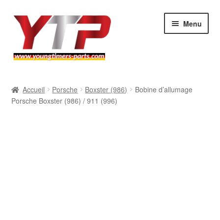
Aller
Aller
Menu
à
au
la
contenu
navigation
Audi
Accueil
Porsche
Boxster (986)
Bobine d’allumage
Porsche Boxster (986) / 911 (996)
BMW
Mercedes
Porsche
Volkswagen
Atelier