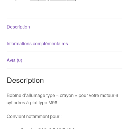
(986)
/
911
Description
(996)
Informations complémentaires
Avis (0)
Description
Bobine d’allumage type « crayon » pour votre moteur 6
cylindres à plat type M96.
Convient notamment pour :