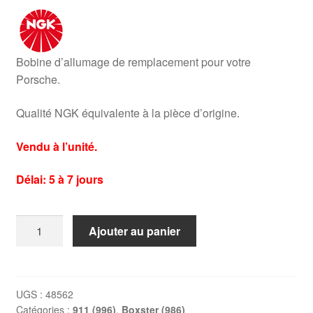
Bobine d’allumage de remplacement pour votre
Porsche.
Qualité NGK équivalente à la pièce d’origine.
Vendu à l’unité.
Délai: 5 à 7 jours
quantité
Ajouter au panier
de
Bobine
d'allumage
Porsche
UGS :
48562
Catégories :
911 (996)
,
Boxster (986)
Boxster