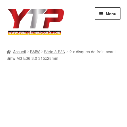
Aller
Aller
Menu
à
au
la
contenu
navigation
Audi
Accueil
BMW
Série 3 E36
2 x disques de frein avant
Bmw M3 E36 3.0 315x28mm
BMW
Mercedes
Porsche
Volkswagen
Atelier