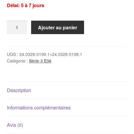
Délai: 5 à 7 jours
quantité
Ajouter au panier
de
2
x
disques
UGS :
24.0328-0199.1+24.0328-0198.1
Catégorie :
Série 3 E36
de
frein
avant
Bmw
Description
M3
E36
3.0
Informations complémentaires
315x28mm
Avis (0)