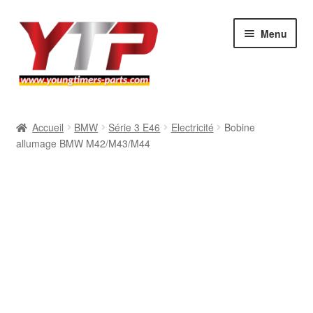
Aller
Aller
Menu
à
au
la
contenu
navigation
Audi
Accueil
BMW
Série 3 E46
Electricité
Bobine
allumage BMW M42/M43/M44
BMW
Mercedes
Porsche
Volkswagen
Atelier