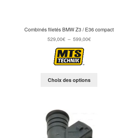
Combinés filetés BMW Z3 / E36 compact
Plage
529,00
€
–
599,00
€
de
prix :
529,00€
à
Ce
599,00€
Choix des options
produit
a
plusieurs
variations.
Les
options
peuvent