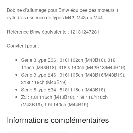
Bobine d’allumage pour Bmw équipée des moteurs 4
cylindres essence de types M42, M43 ou M44.
Référence Bmw équivalente : 12131247281
Convient pour :
Série 3 type E36 : 316i 102ch (M43B16), 318i
115ch (M43B18), 318is 140ch (M42B18/M44B19)
Série 3 type E46 : 316i 105ch (M43B16/M43B19),
318i 118ch (M43B19)
Série 5 type E34 : 518i 115ch (M43B18)
Z3 : 1.8i 116ch (M43B18), 1.9i 116/118ch
(M43B19), 1.9i 140ch (M44B19)
Informations complémentaires