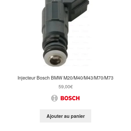
être
choisies
sur
la
page
du
produit
Injecteur Bosch BMW M20/M40/M43/M70/M73
59,00
€
Ajouter au panier