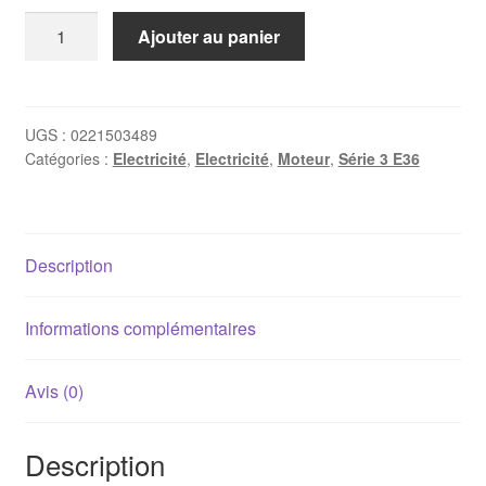
quantité
Ajouter au panier
de
Bobine
allumage
BMW
UGS :
0221503489
Catégories :
Electricité
,
Electricité
,
Moteur
,
Série 3 E36
M42/M43/M44
Description
Informations complémentaires
Avis (0)
Description