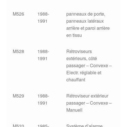
M526
1988-
panneaux de porte,
1991
panneaux latéraux
arrière et paroi arrière
en tissu
M528
1988-
Rétroviseurs
1991
extérieurs, côté
passager – Convexe –
Electr. réglable et
chauffant
M529
1988-
Rétroviseur extérieur
1991
passager – Convexe –
Manuell
M533
1985-
Système d’alarme