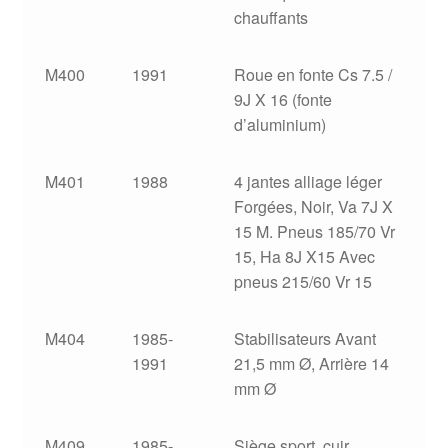
chauffants
M400
1991
Roue en fonte Cs 7.5 /
9J X 16 (fonte
d’aluminium)
M401
1988
4 jantes alliage léger
Forgées, Noir, Va 7J X
15 M. Pneus 185/70 Vr
15, Ha 8J X15 Avec
pneus 215/60 Vr 15
M404
1985-
Stabilisateurs Avant
1991
21,5 mm Ø, Arrière 14
mm Ø
M409
1985-
Siège sport, cuir