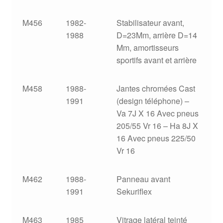
M456
1982-
Stabilisateur avant,
1988
D=23Mm, arrière D=14
Mm, amortisseurs
sportifs avant et arrière
M458
1988-
Jantes chromées Cast
1991
(design téléphone) –
Va 7J X 16 Avec pneus
205/55 Vr 16 – Ha 8J X
16 Avec pneus 225/50
Vr 16
M462
1988-
Panneau avant
1991
Sekuriflex
M463
1985
Vitrage latéral teinté