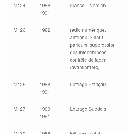
M124
1988-
France – Version
1991
M126
1982
radio numérique,
antenne, 3 haut-
parleurs, suppression
des interférences,
contrôle de fader
(avant/arrière)
M126
1988-
Lettrage Français
1991
M127
1988-
Lettrage Suédois
1991
M130
1988-
lettrage anglais