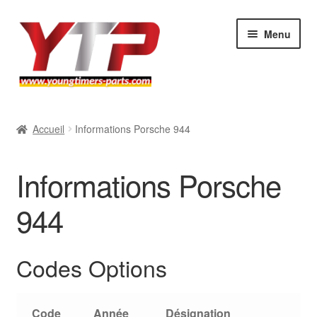
Aller
Aller
Menu
à
au
la
contenu
navigation
Audi
Accueil
Informations Porsche 944
BMW
Informations Porsche
Mercedes
944
Porsche
Codes Options
Volkswagen
Atelier
Code
Année
Désignation