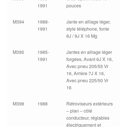
1991
pouces
M394
1988-
Jante en alliage léger,
1991
style téléphone, fonte
8J / 9J X 16 Mg
M395
1985-
Jantes en alliage léger
1991
forgées, Avant 6J X 16,
Avec pneu 205/55 Vr
16, Arrière 7J X 16,
Avec pneu 225/50 Vr
16
M398
1988
Rétroviseurs extérieurs
– plan – côté
conducteur, réglables
électriquement et