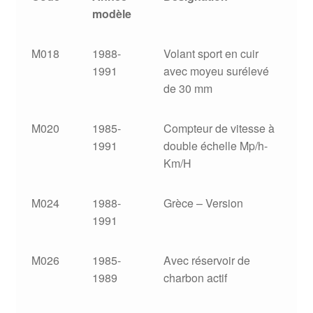
modèle
Goodies
M018
1988-
Volant sport en cuir
1991
avec moyeu surélevé
de 30 mm
M020
1985-
Compteur de vitesse à
1991
double échelle Mp/h-
Km/H
M024
1988-
Grèce – Version
1991
M026
1985-
Avec réservoir de
1989
charbon actif