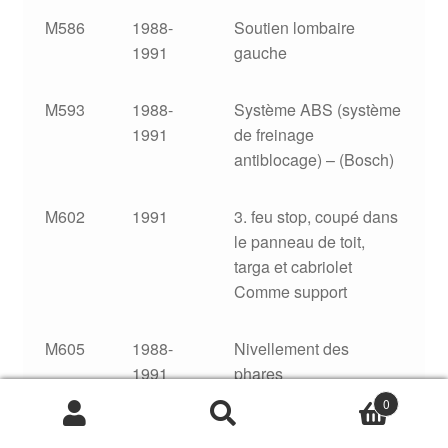
M586
1988-
Soutien lombaire
1991
gauche
M593
1988-
Système ABS (système
1991
de freinage
antiblocage) – (Bosch)
M602
1991
3. feu stop, coupé dans
le panneau de toit,
targa et cabriolet
Comme support
M605
1988-
Nivellement des
1991
phares
0
Recherche
Recherche
M612
1991
Préparation
pour :