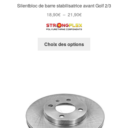
Silentbloc de barre stabilisatrice avant Golf 2/3
Plage
18,90
€
–
21,90
€
de
prix :
18,90€
Ce
à
Choix des options
produit
21,90€
a
plusieurs
variations.
Les
options
peuvent
être
choisies
sur
la
page