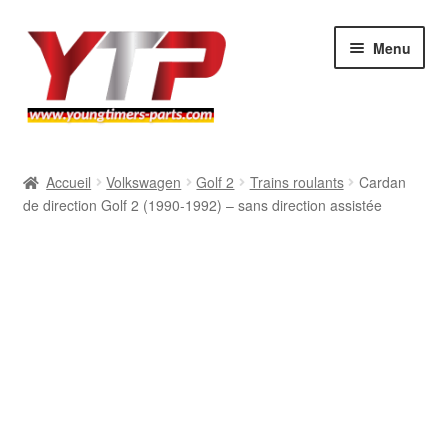
Aller
Aller
Menu
à
au
la
contenu
navigation
Audi
Accueil
Volkswagen
Golf 2
Trains roulants
Cardan
de direction Golf 2 (1990-1992) – sans direction assistée
BMW
Mercedes
Porsche
Volkswagen
Atelier