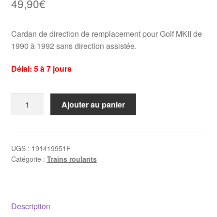
49,90
€
Cardan de direction de remplacement pour Golf MKII de
1990 à 1992 sans direction assistée.
Délai: 5 à 7 jours
quantité
Ajouter au panier
de
Cardan
de
direction
UGS :
191419951F
Catégorie :
Trains roulants
Golf
2
(1990-
1992)
Description
-