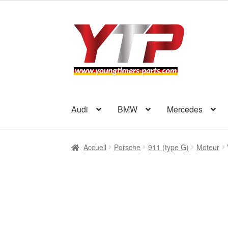
Aller
Aller
à
au
la
contenu
navigation
Audi
BMW
Mercedes
Accueil
Porsche
911 (type G)
Moteur