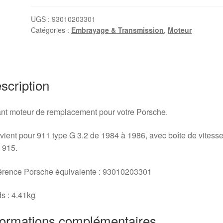
moteur
Porsche
UGS :
93010203301
Catégories :
Embrayage & Transmission
,
Moteur
911
type
G
3.2
(avec
scription
boîte
915)
nt moteur de remplacement pour votre Porsche.
ient pour 911 type G 3.2 de 1984 à 1986, avec boîte de vitess
 915.
érence Porsche équivalente : 93010203301
s : 4.41kg
formations complémentaires