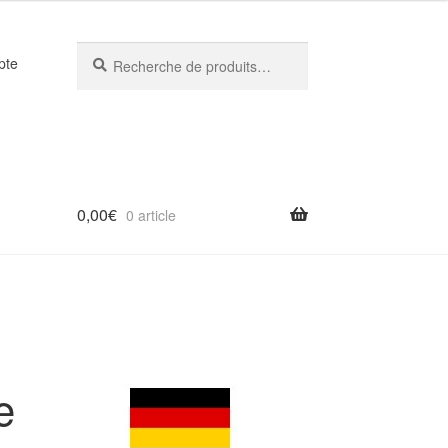
Recherche
Recherche
pte
pour :
0,00
€
0 article
e