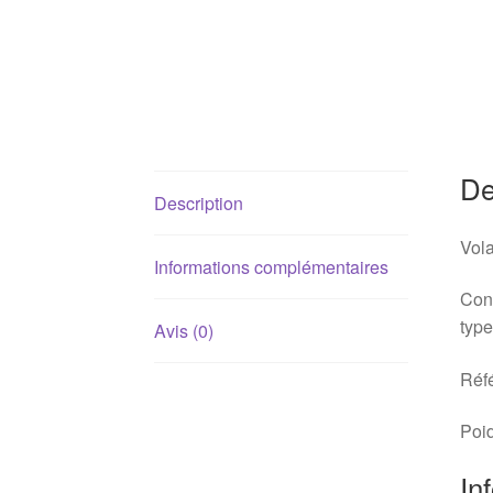
De
Description
Vola
Informations complémentaires
Conv
type
Avis (0)
Réf
Poid
In