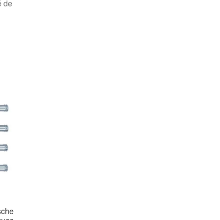
é de
sche