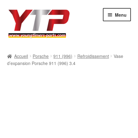
Aller
Aller
Menu
à
au
la
contenu
navigation
Audi
Accueil
Porsche
911 (996)
Refroidissement
Vase
d’expansion Porsche 911 (996) 3.4
BMW
Mercedes
Porsche
Volkswagen
Atelier