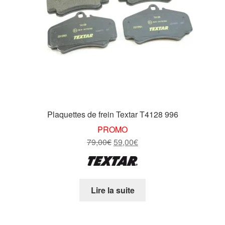
Plaquettes de frein Textar T4128 996
PROMO
Le
Le
79,00
€
59,00
€
prix
prix
initial
actuel
était :
est :
Lire la suite
79,00€.
59,00€.