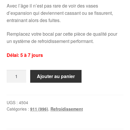
Avec l’âge il n’est pas rare de voir des vases
d’expansion qui deviennent cassant ou se fissurent,
entrainant alors des fuites.
Remplacez votre bocal par cette pièce de qualité pour
un système de refroidissement performant.
Délai: 5 à 7 jours
quantité
Ajouter au panier
de
Vase
d'expansion
Porsche
UGS :
4504
Catégories :
911 (996)
,
Refroidissement
911
(996)
3.4