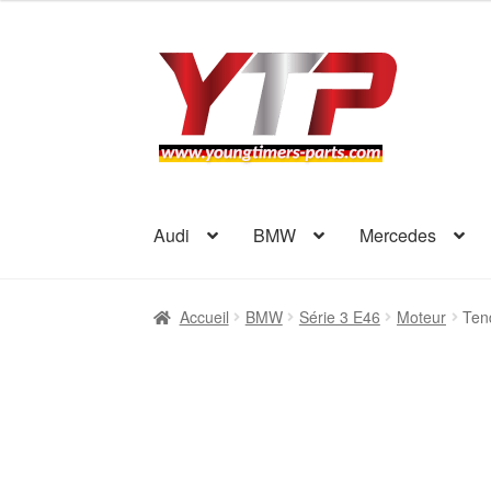
Aller
Aller
à
au
la
contenu
navigation
Audi
BMW
Mercedes
Accueil
BMW
Série 3 E46
Moteur
Ten