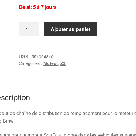
Délai: 5 à 7 jours
quantité
Ajouter au panier
de
Tendeur
chaîne
de
UGS :
551004810
Catégories :
Moteur
,
Z3
distribution
BMW
M3
E46
scription
eur de chaîne de distribution de remplacement pour le moteur 
re Bmw.
ient pour le moteur S54B32, monté dans les véhicules suivants