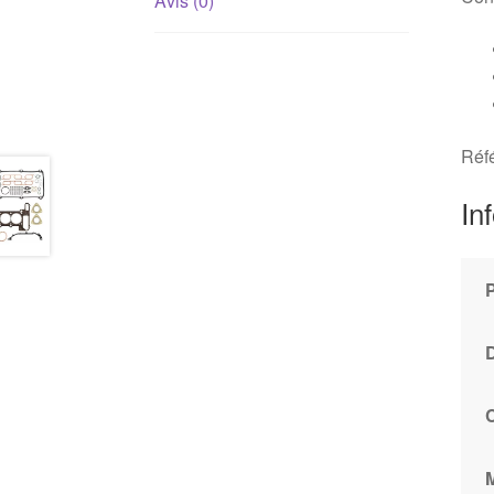
Avis (0)
Réf
In