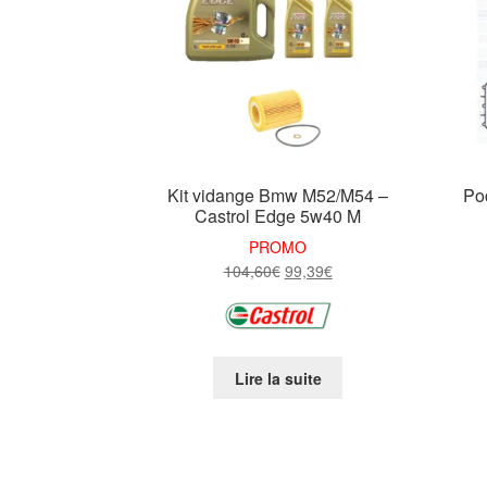
Kit vidange Bmw M52/M54 –
Poc
Castrol Edge 5w40 M
PROMO
Le
Le
104,60
€
99,39
€
prix
prix
initial
actuel
était :
est :
104,60€.
99,39€.
Lire la suite