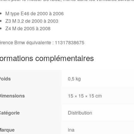
M type E46 de 2000 à 2006
Z3 M 3.2 de 2000 à 2003
Z4 M de 2005 à 2008
érence Bmw équivalente : 11317838675
formations complémentaires
Poids
0,5 kg
Dimensions
15 × 15 × 15 cm
Catégorie
Distribution
Marque
ina