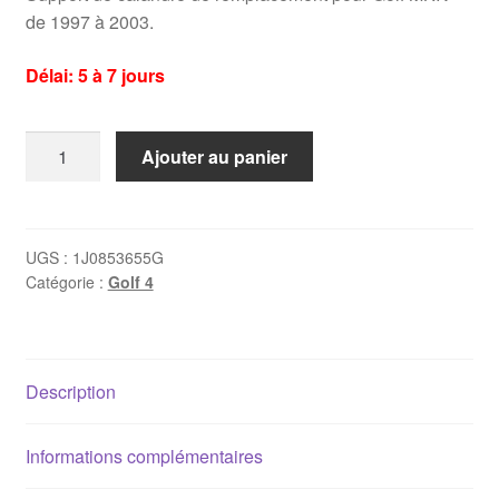
de 1997 à 2003.
Délai: 5 à 7 jours
quantité
Ajouter au panier
de
Support
calandre
Golf
UGS :
1J0853655G
Catégorie :
Golf 4
4
Description
Informations complémentaires