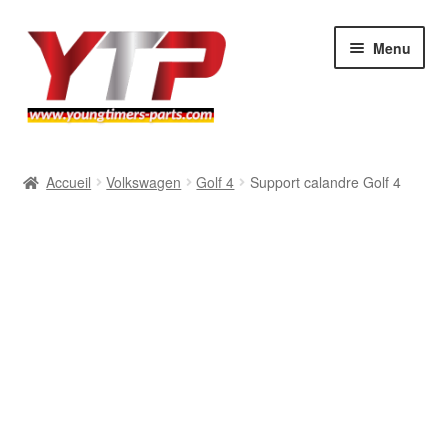
Aller
Aller
Menu
à
au
la
contenu
navigation
Audi
Accueil
Volkswagen
Golf 4
Support calandre Golf 4
BMW
Mercedes
Porsche
Volkswagen
Atelier