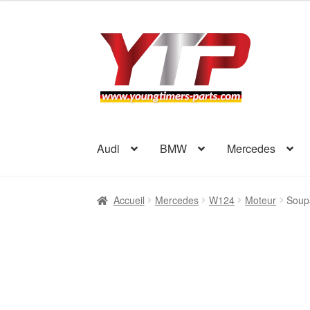
Aller
Aller
à
au
la
contenu
navigation
Audi
BMW
Mercedes
Accueil
Mercedes
W124
Moteur
Soup