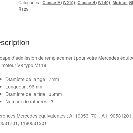
Catégories :
Classe E (W210)
,
Classe S (W140)
,
Moteur
,
S
M119
R129
-
ø35mm
scription
pape d’admission de remplacement pour votre Mercedes équip
 moteur V8 type M119.
Diamètre de la tige : 7mm
Longueur : 96mm
Diamètre de la tête : 35mm
Nombre de rainures : 3
érences Mercedes équivalentes : A1190531701, A1190531201,
0531701, 1190531201