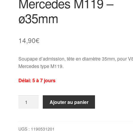
Mercedes M119 –
ø35mm
14,90
€
Soupape d’admission, tête en diamètre 35mm, pour V
Mercedes type M119.
Délai: 5 à 7 jours
quantité
Ajouter au panier
de
Soupape
admission
Mercedes
UGS :
1190531201