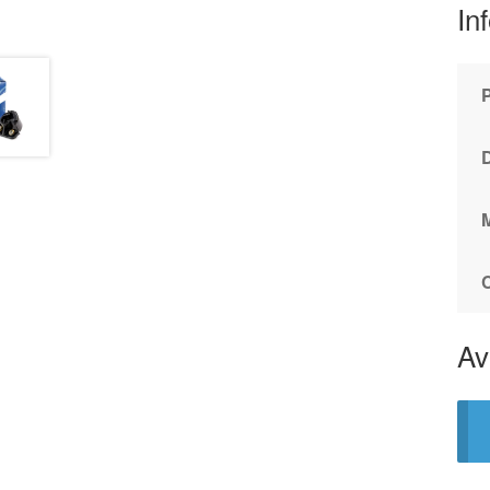
In
Av