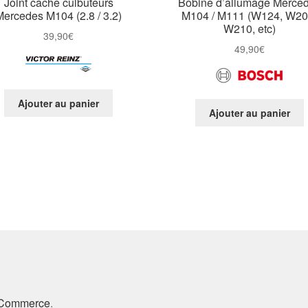
Joint cache culbuteurs
Bobine d’allumage Merce
Mercedes M104 (2.8 / 3.2)
M104 / M111 (W124, W20
W210, etc)
39,90
€
49,90
€
Ajouter au panier
Ajouter au panier
oCommerce
.