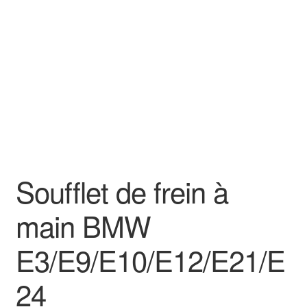
Goodies
Soufflet de frein à
main BMW
E3/E9/E10/E12/E21/E
24