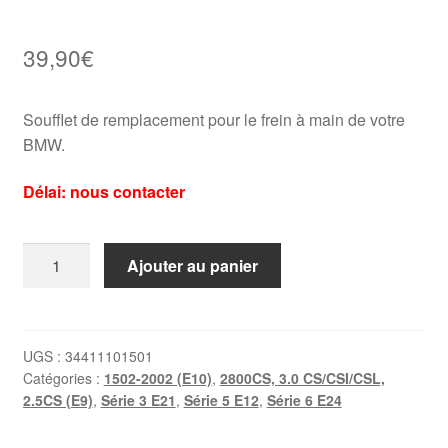
39,90
€
Soufflet de remplacement pour le frein à main de votre
BMW.
Délai: nous contacter
quantité
Ajouter au panier
de
Soufflet
de
frein
UGS :
34411101501
Catégories :
1502-2002 (E10)
,
2800CS, 3.0 CS/CSI/CSL,
à
2.5CS (E9)
,
Série 3 E21
,
Série 5 E12
,
Série 6 E24
main
BMW