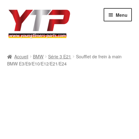
Aller
Aller
Menu
à
au
la
contenu
navigation
Audi
Accueil
BMW
Série 3 E21
Soufflet de frein à main
BMW E3/E9/E10/E12/E21/E24
BMW
Mercedes
Porsche
Volkswagen
Atelier