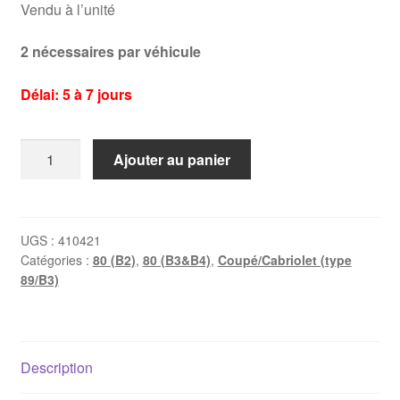
Vendu à l’unité
2 nécessaires par véhicule
Délai: 5 à 7 jours
quantité
Ajouter au panier
de
Silentbloc
de
train
UGS :
410421
Catégories :
80 (B2)
,
80 (B3&B4)
,
Coupé/Cabriolet (type
arrière
89/B3)
Audi
80
B1/B2/B3
Description