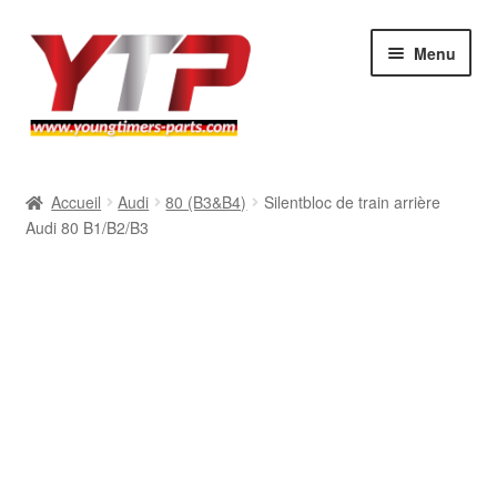
Aller
Aller
Menu
à
au
la
contenu
navigation
Audi
Accueil
Audi
80 (B3&B4)
Silentbloc de train arrière
Audi 80 B1/B2/B3
BMW
Mercedes
Porsche
Volkswagen
Atelier