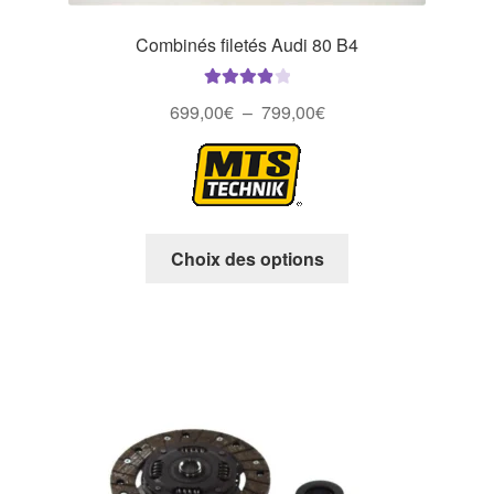
Combinés filetés Audi 80 B4
Note
4.00
Plage
699,00
€
–
799,00
€
sur 5
de
prix :
699,00€
à
Ce
799,00€
Choix des options
produit
a
plusieurs
variations.
Les
options
peuvent
être