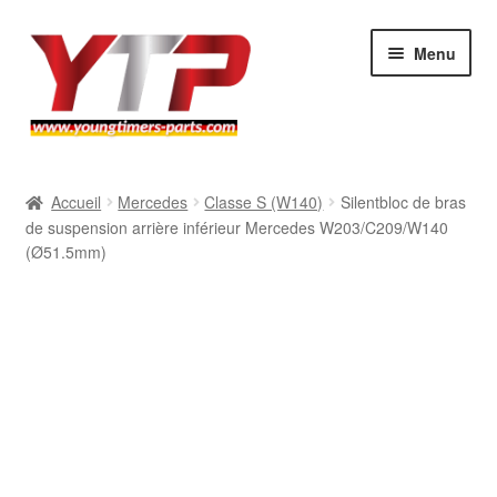
Aller
Aller
Menu
à
au
la
contenu
navigation
Audi
Accueil
Mercedes
Classe S (W140)
Silentbloc de bras
de suspension arrière inférieur Mercedes W203/C209/W140
BMW
(Ø51.5mm)
Mercedes
Porsche
Volkswagen
Atelier