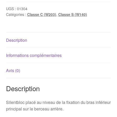
de
bras
UGS :
01304
Catégories :
Classe C (W203)
,
Classe S (W140)
de
suspension
arrière
inférieur
Description
Mercedes
W203/C209/W140
(Ø51.5mm)
Informations complémentaires
Avis (0)
Description
Silentbloc placé au niveau de la fixation du bras inférieur
principal sur le berceau arrière.