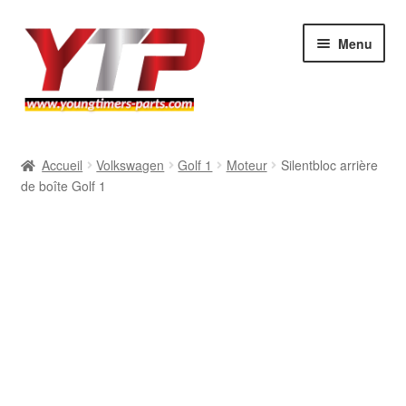
Aller
Aller
Menu
à
au
la
contenu
navigation
Audi
Accueil
Volkswagen
Golf 1
Moteur
Silentbloc arrière
de boîte Golf 1
BMW
Mercedes
Porsche
Volkswagen
Atelier