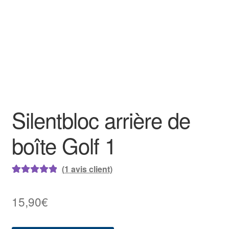
Silentbloc arrière de
boîte Golf 1
(
1
avis client)
Noté
1
5.00
sur
5 basé sur
15,90
€
notation
client