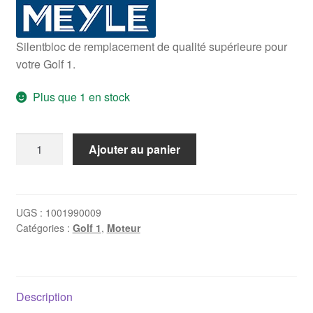
Silentbloc de remplacement de qualité supérieure pour
votre Golf 1.
Plus que 1 en stock
quantité
Ajouter au panier
de
Silentbloc
arrière
de
UGS :
1001990009
Catégories :
Golf 1
,
Moteur
boîte
Golf
1
Description