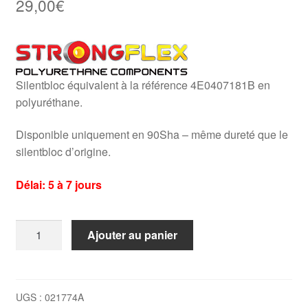
29,00
€
Silentbloc équivalent à la référence 4E0407181B en
polyuréthane.
Disponible uniquement en 90Sha – même dureté que le
silentbloc d’origine.
Délai: 5 à 7 jours
quantité
Ajouter au panier
de
Silent
bloc
Vw/Audi
UGS :
021774A