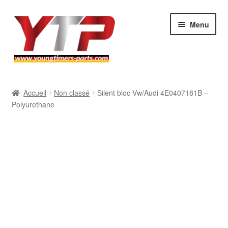
Aller
Aller
Menu
à
au
la
contenu
navigation
Audi
Accueil
Non classé
Silent bloc Vw/Audi 4E0407181B –
Polyurethane
BMW
Mercedes
Porsche
Volkswagen
Atelier