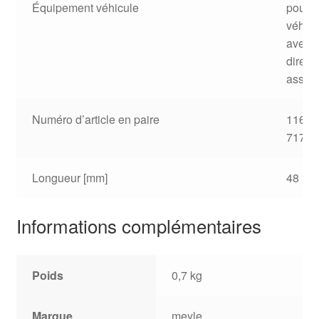
Équipement véhicule
pour
véhicu
avec
direct
assist
Numéro d’article en paire
116 0
7177
Longueur [mm]
48 m
Informations complémentaires
Poids
0,7 kg
Marque
meyle