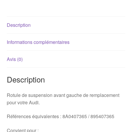
gauche
Audi
B3
Description
/
B4
Informations complémentaires
Avis (0)
Description
Rotule de suspension avant gauche de remplacement
pour votre Audi.
Références équivalentes : 8A0407365 / 895407365
Convient pour :