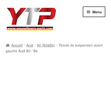
Aller
Aller
Menu
à
au
la
contenu
navigation
Audi
Accueil
Audi
80 (B3&B4)
Rotule de suspension avant
gauche Audi B3 / B4
BMW
Mercedes
Porsche
Volkswagen
Atelier