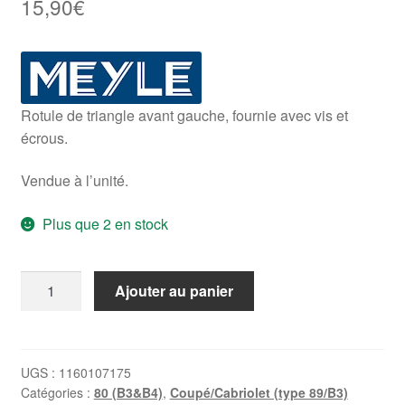
15,90
€
Rotule de triangle avant gauche, fournie avec vis et
écrous.
Vendue à l’unité.
Plus que 2 en stock
quantité
Ajouter au panier
de
Rotule
de
suspension
UGS :
1160107175
Catégories :
80 (B3&B4)
,
Coupé/Cabriolet (type 89/B3)
avant