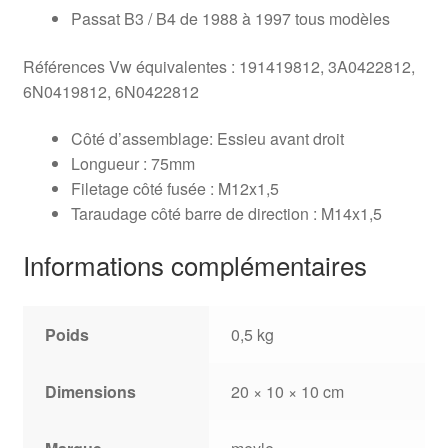
Passat B3 / B4 de 1988 à 1997 tous modèles
Références Vw équivalentes : 191419812, 3A0422812,
6N0419812, 6N0422812
Côté d’assemblage: E
ssieu avant droit
Longueur :
75mm
Filetage côté fusée :
M12x1,5
Taraudage côté barre de direction :
M14x1,5
Informations complémentaires
Poids
0,5 kg
Dimensions
20 × 10 × 10 cm