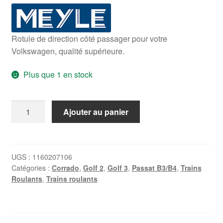
Rotule de direction côté passager pour votre
Volkswagen, qualité supérieure.
Plus que 1 en stock
quantité
Ajouter au panier
de
Rotule
de
direction
UGS :
1160207106
Catégories :
Corrado
,
Golf 2
,
Golf 3
,
Passat B3/B4
,
Trains
Droite
Roulants
,
Trains roulants
Golf
2
/
Golf