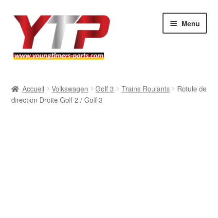
Aller
Aller
Menu
à
au
la
contenu
navigation
Audi
Accueil
Volkswagen
Golf 3
Trains Roulants
Rotule de
direction Droite Golf 2 / Golf 3
BMW
Mercedes
Porsche
Volkswagen
Atelier