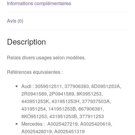
Mercedes
Informations complémentaires
/
Porsche
Avis (0)
Description
Relais divers usages selon modèles.
Références équivalentes :
Audi : 3059512511, 377906383, 8D0951253A,
2R0941589, 2P0941589, 8K0951253,
443951253K, 431951253H, 377937503A,
431951254, 141951253B, 867906381,
8KO951253, 431951253B, 377911253
Mercedes : A0025427219, A0025420619,
A0025428019, A0025451319