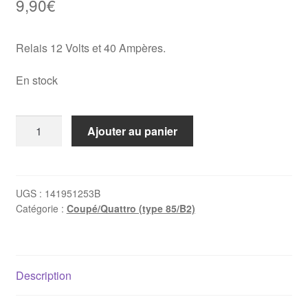
9,90
€
Relais 12 Volts et 40 Ampères.
En stock
quantité
Ajouter au panier
de
Relais
4
pôles
UGS :
141951253B
Catégorie :
Coupé/Quattro (type 85/B2)
40A
-
Vw
/
Description
Audi
/