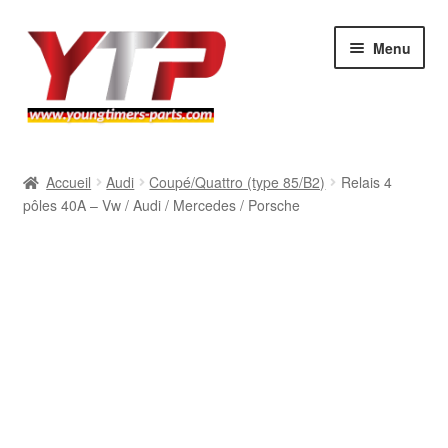
Aller
Aller
Menu
à
au
la
contenu
navigation
Audi
Accueil
Audi
Coupé/Quattro (type 85/B2)
Relais 4
pôles 40A – Vw / Audi / Mercedes / Porsche
BMW
Mercedes
Porsche
Volkswagen
Atelier