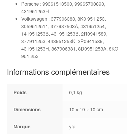
Porsche : 99361513500, 99965700890,
431951253H
Volkswagen : 377906383, 8K0 951 253,
3059512511, 377937503A, 431951254,
141951253B, 431951253B, 2R0941589,
377911253, 443951253K, 2P0941589,
431951253H, 867906381, 8D0951253A, 8KO
951 253
Informations complémentaires
Poids
0,1 kg
Dimensions
10 × 10 × 10 cm
Marque
ytp