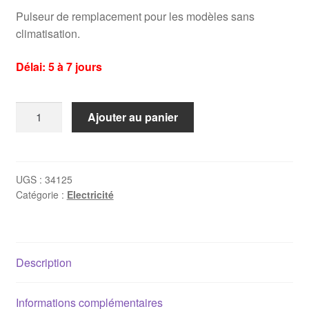
Pulseur de remplacement pour les modèles sans
climatisation.
Délai: 5 à 7 jours
quantité
Ajouter au panier
de
Pulseur
d'air
habitacle
UGS :
34125
Catégorie :
Electricité
Mercedes
W124
(sans
climatisation)
Description
Informations complémentaires