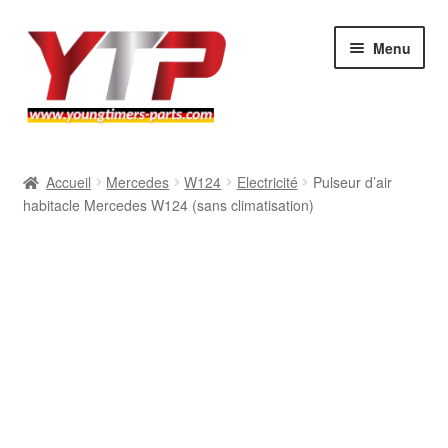
Aller
Aller
Menu
à
au
la
contenu
navigation
Audi
Accueil
Mercedes
W124
Electricité
Pulseur d’air
habitacle Mercedes W124 (sans climatisation)
BMW
Mercedes
Porsche
Volkswagen
Atelier