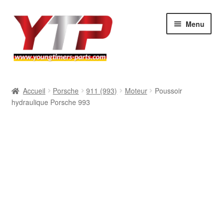
Aller
Aller
Menu
à
au
la
contenu
navigation
Audi
Accueil
Porsche
911 (993)
Moteur
Poussoir
hydraulique Porsche 993
BMW
Mercedes
Porsche
Volkswagen
Atelier