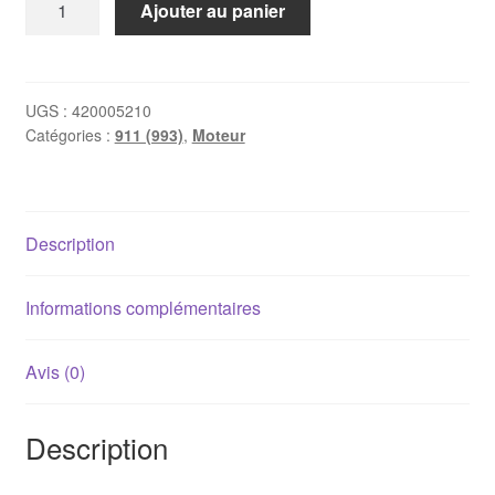
Ajouter au panier
de
Poussoir
hydraulique
Porsche
UGS :
420005210
Catégories :
911 (993)
,
Moteur
993
Description
Informations complémentaires
Avis (0)
Description