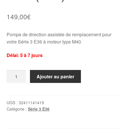
149,00
€
Pompe de direction assistée de remplacement pour
votre Série 3 E36 à moteur type M40.
Délai: 5 à 7 jours
quantité
Ajouter au panier
de
Pompe
de
direction
UGS :
32411141419
Catégorie :
Série 3 E36
assistée
BMW
E36