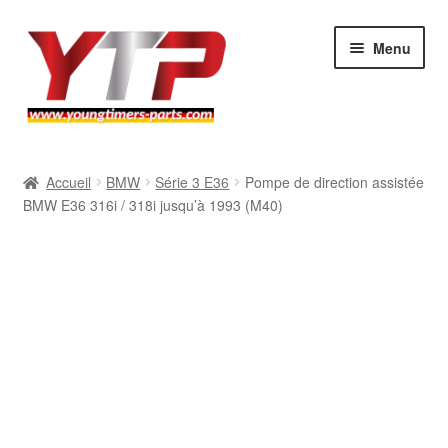
Aller
Aller
Menu
à
au
la
contenu
navigation
Audi
Accueil
BMW
Série 3 E36
Pompe de direction assistée
BMW E36 316i / 318i jusqu’à 1993 (M40)
BMW
Mercedes
Porsche
Volkswagen
Atelier