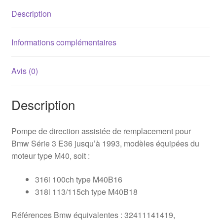
316i
Description
/
318i
jusqu'à
Informations complémentaires
1993
(M40)
Avis (0)
Description
Pompe de direction assistée de remplacement pour
Bmw Série 3 E36 jusqu’à 1993, modèles équipées du
moteur type M40, soit :
316i 100ch type M40B16
318i 113/115ch type M40B18
Références Bmw équivalentes : 32411141419,