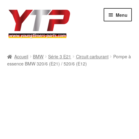
Aller
Aller
Menu
à
au
la
contenu
navigation
Audi
Accueil
BMW
Série 3 E21
Circuit carburant
Pompe à
essence BMW 320/6 (E21) / 520/6 (E12)
BMW
Mercedes
Porsche
Volkswagen
Atelier