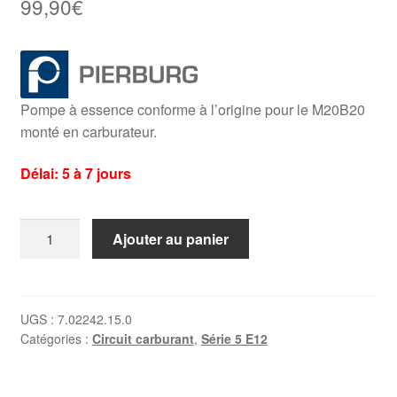
99,90
€
Pompe à essence conforme à l’origine pour le M20B20
monté en carburateur.
Délai: 5 à 7 jours
quantité
Ajouter au panier
de
Pompe
à
essence
UGS :
7.02242.15.0
Catégories :
Circuit carburant
,
Série 5 E12
BMW
320/6
(E21)