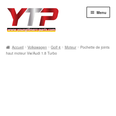
Aller
Aller
Menu
à
au
la
contenu
navigation
Audi
Accueil
Volkswagen
Golf 4
Moteur
Pochette de joints
haut moteur Vw/Audi 1.8 Turbo
BMW
Mercedes
Porsche
Volkswagen
Atelier