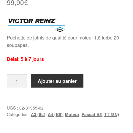
99,90
€
Pochette de joints de qualité pour moteur 1.8 turbo 20
soupapes.
Délai: 5 à 7 jours
quantité
Ajouter au panier
de
Pochette
de
joints
UGS :
02-31955-02
Catégories :
A3 (8L)
,
A4 (B5)
,
Moteur
,
Passat B5
,
TT (8N)
haut
moteur
Vw/Audi