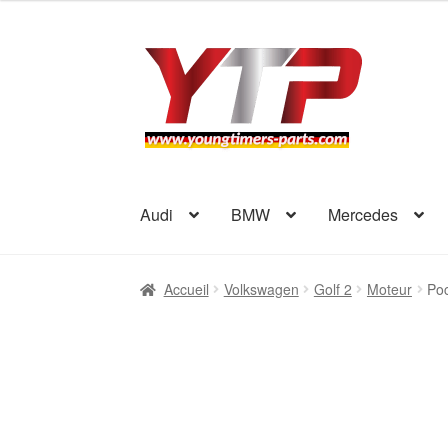
Aller
Aller
à
au
la
contenu
navigation
Audi
BMW
Mercedes
Accueil
Volkswagen
Golf 2
Moteur
Poc