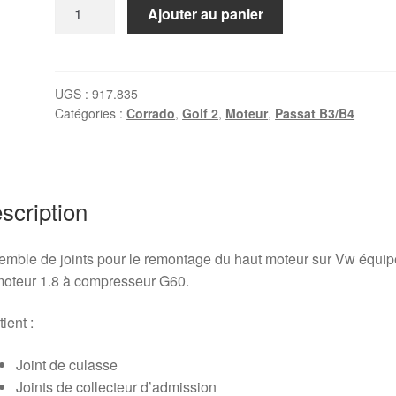
quantité
Ajouter au panier
de
Pochette
de
joints
UGS :
917.835
Catégories :
Corrado
,
Golf 2
,
Moteur
,
Passat B3/B4
haut
Moteur
Vw
1.8
G60
scription
(PG,
1H)
mble de joints pour le remontage du haut moteur sur Vw équi
moteur 1.8 à compresseur G60.
ient :
Joint de culasse
Joints de collecteur d’admission