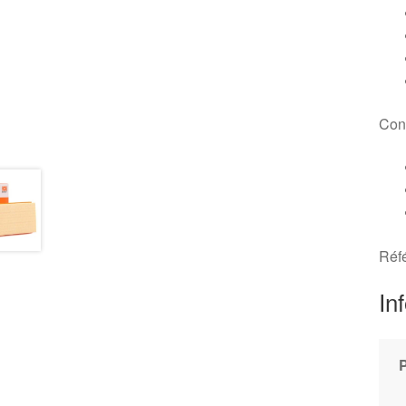
Conv
Réf
In