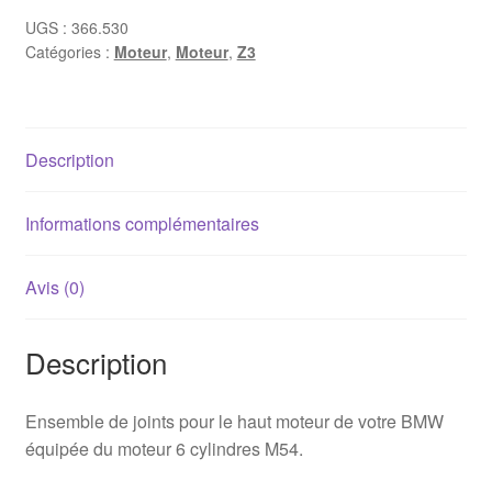
joints
UGS :
366.530
Catégories :
Moteur
,
Moteur
,
Z3
haut
moteur
BMW
M54
Description
(jusqu'à
09/2002)
Informations complémentaires
Avis (0)
Description
Ensemble de joints pour le haut moteur de votre BMW
équipée du moteur 6 cylindres M54.