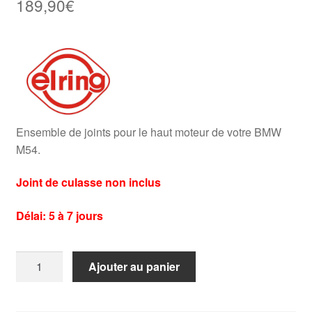
189,90
€
Ensemble de joints pour le haut moteur de votre BMW
M54.
Joint de culasse non inclus
Délai: 5 à 7 jours
quantité
Ajouter au panier
de
Pochette
de