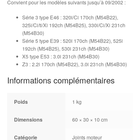
Convient pour les modèles suivants jusqu’à 09/2002 :
Série 3 type E46 : 320i/Ci 170ch (M54B22),
325i/Ci/ti/Xi 192ch (M54B25), 330i/Ci/Xi 231ch
(M54B30)
Série 5 type E39 : 520i 170ch (M54B22), 525i
192ch (M54B25), 530i 231ch (M54B30)
X5 type E53 : 3.0i 231ch (M54B30)
Z3 : 2.2i 170ch (M54B22), 3.0i 231ch (M54B30)
Informations complémentaires
Poids
1 kg
Dimensions
60 × 30 × 10 cm
Catégorie
Joints moteur