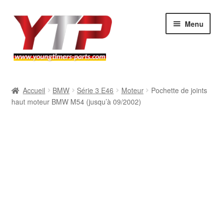
Aller
Aller
Menu
à
au
la
contenu
navigation
Audi
Accueil
BMW
Série 3 E46
Moteur
Pochette de joints
haut moteur BMW M54 (jusqu’à 09/2002)
BMW
Mercedes
Porsche
Volkswagen
Atelier