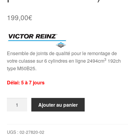
199,00
€
Ensemble de joints de qualité pour le remontage de
3
votre culasse sur 6 cylindres en ligne 2494cm
192ch
type M50B25.
Délai: 5 à 7 jours
quantité
Ajouter au panier
de
Pochette
de
joints
UGS :
02-27820-02