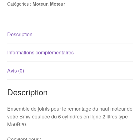
Catégories :
Moteur
,
Moteur
haut
moteur
Bmw
E36
Description
/
E34
-
Informations complémentaires
M50B25
(à
Avis (0)
partir
de
Description
10/1992)
Ensemble de joints pour le remontage du haut moteur de
votre Bmw équipée du 6 cylindres en ligne 2 litres type
M50B20.
Convient pour :