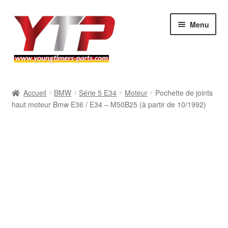
Aller
Aller
Menu
à
au
la
contenu
navigation
Audi
Accueil
BMW
Série 5 E34
Moteur
Pochette de joints
haut moteur Bmw E36 / E34 – M50B25 (à partir de 10/1992)
BMW
Mercedes
Porsche
Volkswagen
Atelier