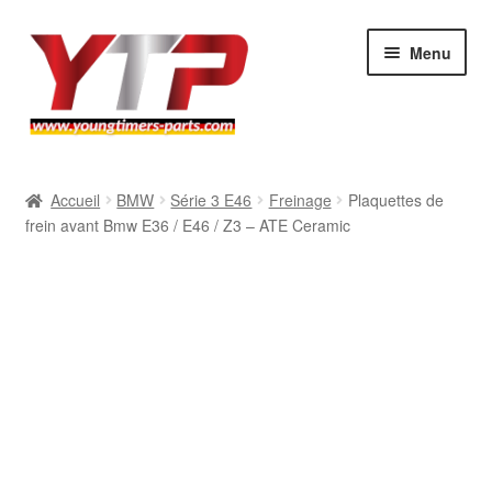
Aller
Aller
Menu
à
au
la
contenu
navigation
Audi
Accueil
BMW
Série 3 E46
Freinage
Plaquettes de
frein avant Bmw E36 / E46 / Z3 – ATE Ceramic
BMW
Mercedes
Porsche
Volkswagen
Atelier