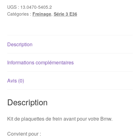
frein
UGS :
13.0470-5405.2
Catégories :
Freinage
,
Série 3 E36
avant
Bmw
E36
/
Description
E46
/
Z3
Informations complémentaires
-
ATE
Avis (0)
Ceramic
Description
Kit de plaquettes de frein avant pour votre Bmw.
Convient pour :