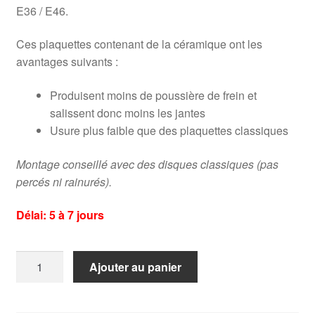
E36 / E46.
Ces plaquettes contenant de la céramique ont les
avantages suivants :
Produisent moins de poussière de frein et
salissent donc moins les jantes
Usure plus faible que des plaquettes classiques
Montage conseillé avec des disques classiques (pas
percés ni rainurés).
Délai: 5 à 7 jours
quantité
Ajouter au panier
de
Plaquettes
de