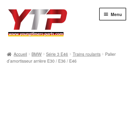
Aller
Aller
Menu
à
au
la
contenu
navigation
Audi
Accueil
BMW
Série 3 E46
Trains roulants
Palier
d’amortisseur arrière E30 / E36 / E46
BMW
Mercedes
Porsche
Volkswagen
Atelier