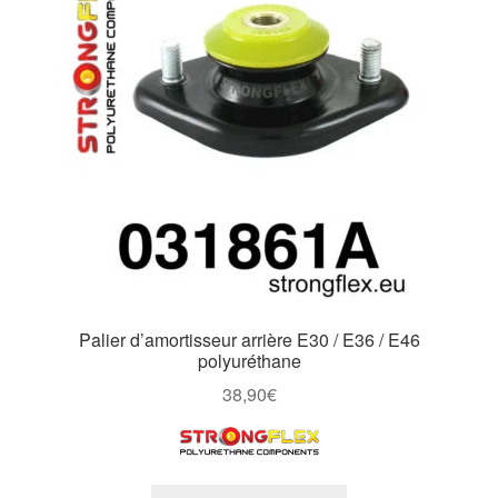
peuvent
être
choisies
sur
la
page
du
produit
Palier d’amortisseur arrière E30 / E36 / E46
polyuréthane
38,90
€