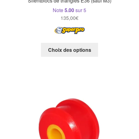
Silentblocs de triangles E36 (sauf M3)
Note
5.00
sur 5
135,00
€
Ce
Choix des options
produit
a
plusieurs
variations.
Les
options
peuvent
être
choisies
sur
la