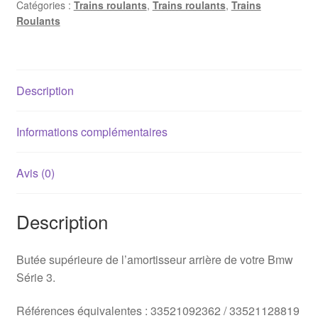
Catégories :
Trains roulants
,
Trains roulants
,
Trains
E30
Roulants
/
E36
/
E46
Description
Informations complémentaires
Avis (0)
Description
Butée supérieure de l’amortisseur arrière de votre Bmw
Série 3.
Références équivalentes : 33521092362 / 33521128819