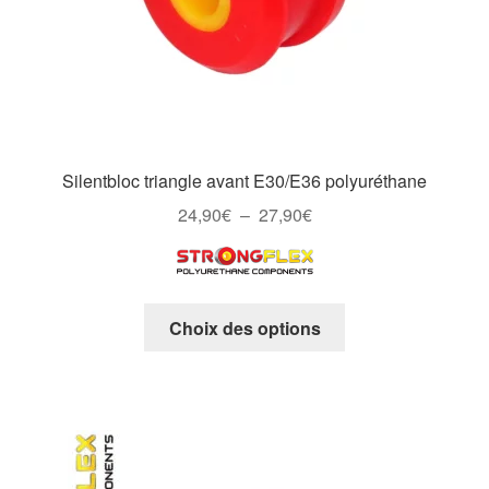
page
du
produit
Silentbloc triangle avant E30/E36 polyuréthane
Plage
24,90
€
–
27,90
€
de
prix :
24,90€
Ce
à
Choix des options
produit
27,90€
a
plusieurs
variations.
Les
options