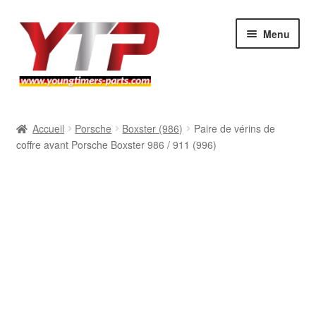
Aller
Aller
Menu
à
au
la
contenu
navigation
Audi
Accueil
Porsche
Boxster (986)
Paire de vérins de
coffre avant Porsche Boxster 986 / 911 (996)
BMW
Mercedes
Porsche
Volkswagen
Atelier