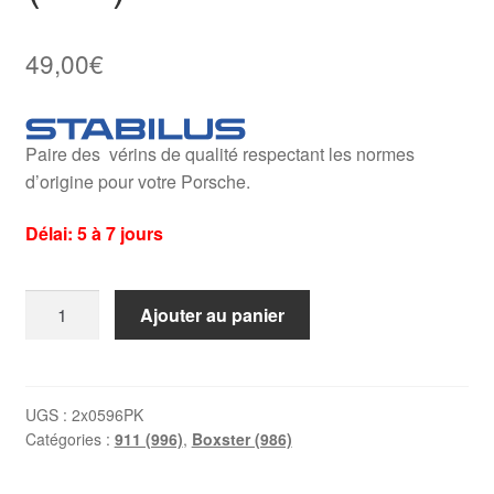
49,00
€
Paire des vérins de qualité respectant les normes
d’origine pour votre Porsche.
Délai: 5 à 7 jours
quantité
Ajouter au panier
de
Paire
de
vérins
UGS :
2x0596PK
Catégories :
911 (996)
,
Boxster (986)
de
coffre