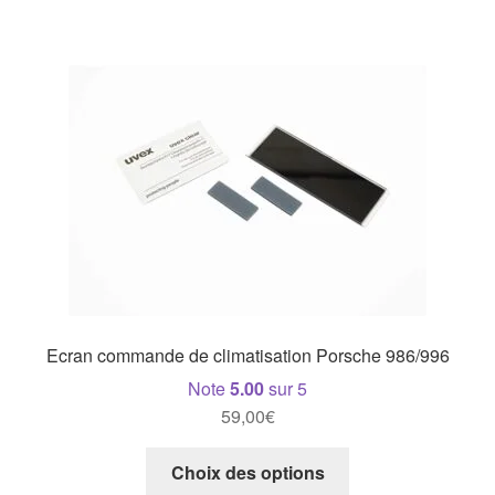
Ecran commande de climatisation Porsche 986/996
Note
5.00
sur 5
59,00
€
Ce
Choix des options
produit