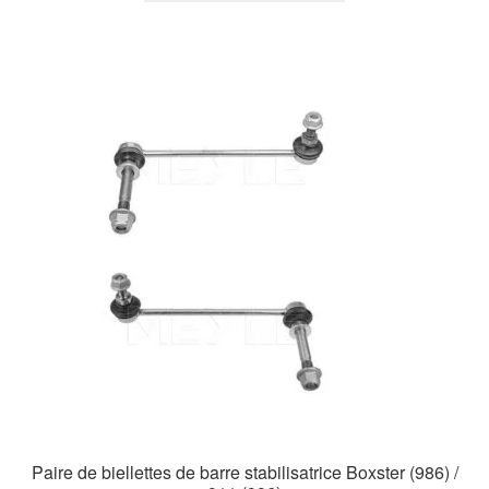
a
plusieurs
variations.
Les
options
peuvent
être
choisies
sur
la
page
du
produit
Paire de biellettes de barre stabilisatrice Boxster (986) /