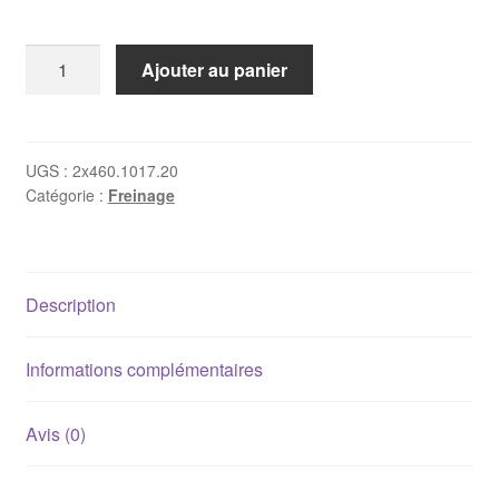
quantité
Ajouter au panier
de
Paire
de
disques
UGS :
2x460.1017.20
Catégorie :
Freinage
de
frein
avant
Porsche
Description
944
282mm
Informations complémentaires
Avis (0)