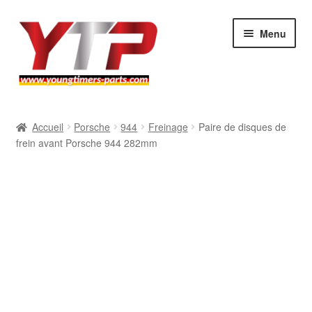
Aller
Aller
Menu
à
au
la
contenu
navigation
Audi
Accueil
Porsche
944
Freinage
Paire de disques de
frein avant Porsche 944 282mm
BMW
Mercedes
Porsche
Volkswagen
Atelier