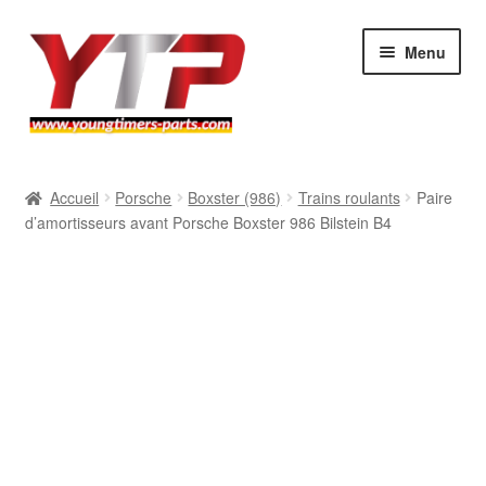
Aller
Aller
Menu
à
au
la
contenu
navigation
Audi
Accueil
Porsche
Boxster (986)
Trains roulants
Paire
d’amortisseurs avant Porsche Boxster 986 Bilstein B4
BMW
Mercedes
Porsche
Volkswagen
Atelier