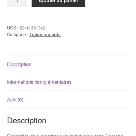
Ajouter au panier
de
Paire
d’amortisseurs
avant
UGS :
22-113313x2
Catégorie :
Trains roulants
Porsche
Boxster
986
Bilstein
Description
B4
Informations complémentaires
Avis (0)
Description