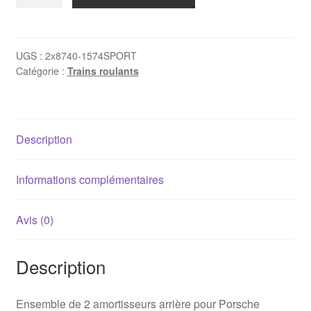
de
Paire
d'amortisseurs
arrière
UGS :
2x8740-1574SPORT
Catégorie :
Trains roulants
Porsche
Boxster
986
Koni
Description
Sport
Informations complémentaires
Avis (0)
Description
Ensemble de 2 amortisseurs arrière pour Porsche