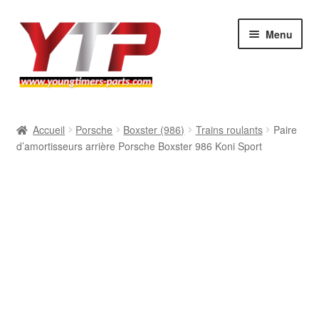
Aller
Aller
Menu
à
au
la
contenu
navigation
Audi
Accueil
Porsche
Boxster (986)
Trains roulants
Paire
d’amortisseurs arrière Porsche Boxster 986 Koni Sport
BMW
Mercedes
Porsche
Volkswagen
Atelier