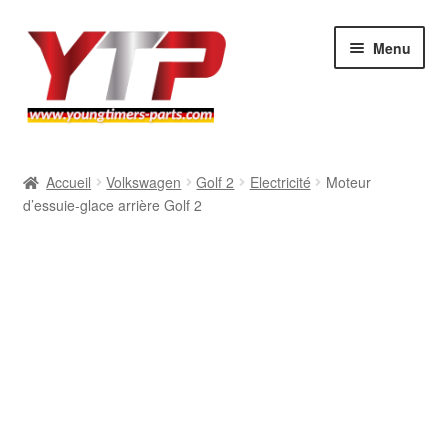
Aller
Aller
Menu
à
au
la
contenu
navigation
Audi
Accueil
Volkswagen
Golf 2
Electricité
Moteur
d’essuie-glace arrière Golf 2
BMW
Mercedes
Porsche
Volkswagen
Atelier