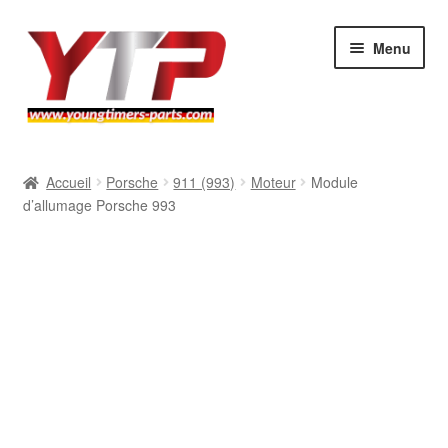
Aller
Aller
Menu
à
au
la
contenu
navigation
Audi
Accueil
Porsche
911 (993)
Moteur
Module
d’allumage Porsche 993
BMW
Mercedes
Porsche
Volkswagen
Atelier