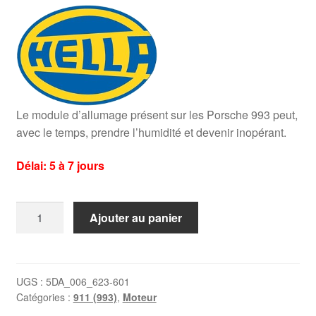
Le module d’allumage présent sur les Porsche 993 peut,
avec le temps, prendre l’humidité et devenir inopérant.
Délai: 5 à 7 jours
quantité
Ajouter au panier
de
Module
d'allumage
Porsche
UGS :
5DA_006_623-601
Catégories :
911 (993)
,
Moteur
993