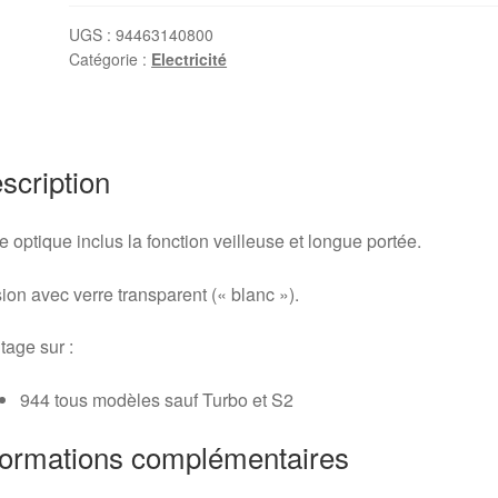
portée
droite
UGS :
94463140800
Catégorie :
Electricité
Porsche
944
scription
e optique inclus la fonction veilleuse et longue portée.
ion avec verre transparent (« blanc »).
age sur :
944 tous modèles sauf Turbo et S2
formations complémentaires