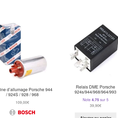
Relais DME Porsche
ine d’allumage Porsche 944
924s/944/968/964/993
/ 924S / 928 / 968
Note
4.75
sur 5
109,00
€
39,90
€
Ajouter au panier