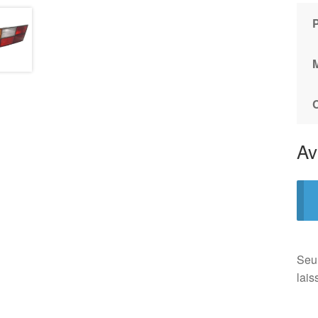
Av
Seul
lais