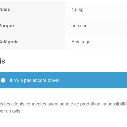
Poids
1,5 kg
Marque
porsche
Catégorie
Eclairage
is
Il n’y a pas encore d’avis.
s les clients connectés ayant acheté ce produit ont la possibilit
ser un avis.