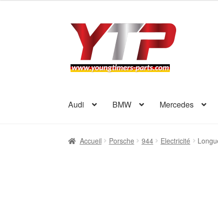
Aller
Aller
à
au
la
contenu
navigation
Audi
BMW
Mercedes
Accueil
Porsche
944
Electricité
Longue