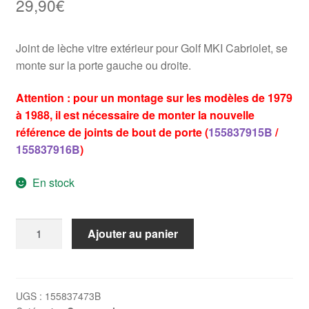
29,90
€
Joint de lèche vitre extérieur pour Golf MKI Cabriolet, se
monte sur la porte gauche ou droite.
Attention : pour un montage sur les modèles de 1979
à 1988, il est nécessaire de monter la nouvelle
référence de joints de bout de porte (
155837915B
/
155837916B
)
En stock
quantité
Ajouter au panier
de
Lèche-
vitre
extérieur
UGS :
155837473B