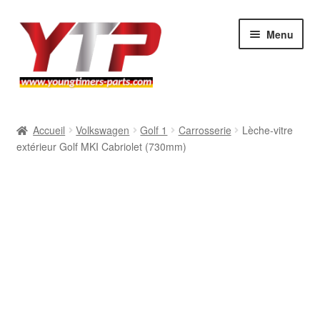
Aller
Aller
Menu
à
au
la
contenu
navigation
Audi
Accueil
Volkswagen
Golf 1
Carrosserie
Lèche-vitre
extérieur Golf MKI Cabriolet (730mm)
BMW
Mercedes
Porsche
Volkswagen
Atelier